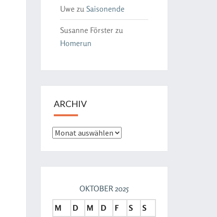
Uwe
zu
Saisonende
Susanne Förster
zu
Homerun
ARCHIV
OKTOBER 2025
M
D
M
D
F
S
S