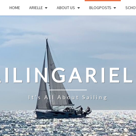
HOME
ARIELLE
ABOUT US
BLOGPOSTS
SCHO
AILINGARIEL
It's All About Sailing