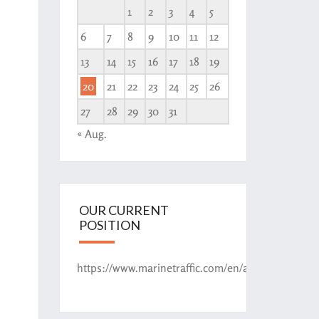
1
2
3
4
5
6
7
8
9
10
11
12
13
14
15
16
17
18
19
20
21
22
23
24
25
26
27
28
29
30
31
« Aug.
OUR CURRENT
POSITION
https://www.marinetraffic.com/en/ais/details/shi