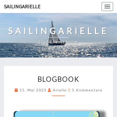
SAILINGARIELLE
Togg
navig
SAILINGARIELLE
It's All About Sailing
BLOGBOOK
15. Mai 2023
Arielle
5 Kommentare